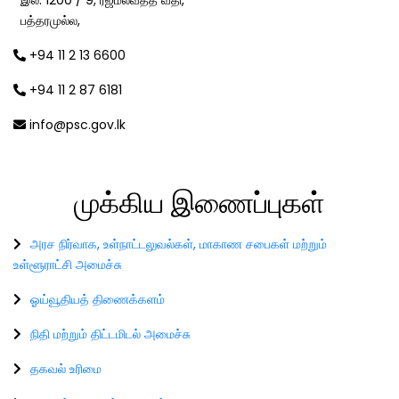
பத்தரமுல்ல,
+94 11 2 13 6600
+94 11 2 87 6181
info@psc.gov.lk
முக்கிய
இணைப்புகள்
அரச நிர்வாக, உள்நாட்டலுவல்கள், மாகாண சபைகள் மற்றும்
உள்ளூராட்சி அமைச்சு
ஓய்வூதியத் திணைக்களம்
நிதி மற்றும் திட்டமிடல் அமைச்சு
தகவல் உரிமை