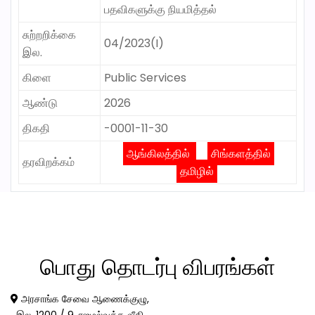
பதவிகளுக்கு நியமித்தல்
சுற்றறிக்கை
04/2023(I)
இல.
கிளை
Public Services
ஆண்டு
2026
திகதி
-0001-11-30
ஆங்கிலத்தில்
சிங்களத்தில்
தரவிறக்கம்
தமிழில்
பொது
தொடர்பு விபரங்கள்
அரசாங்க சேவை ஆணைக்குழு,
இல. 1200 / 9, ரஜமல்வத்த வீதி,