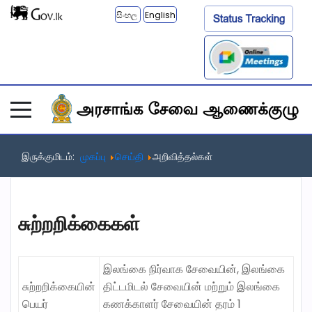
සිංහල
English
இருக்குமிடம்:
முகப்பு
செய்தி
அறிவித்தல்கள்
சுற்றறிக்கைகள்
இலங்கை நிர்வாக சேவையின், இலங்கை
சுற்றறிக்கையின்
திட்டமிடல் சேவையின் மற்றும் இலங்கை
பெயர்
கணக்காளர் சேவையின் தரம் 1