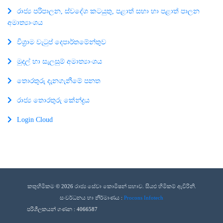
රාජ්‍ය පරිපාලන, ස්වදේශ කටයුතු, පළාත් සභා හා පළාත් පාලන
අමාත්‍යාංශය
විශ්‍රාම වැටුප් දෙපාර්තමේන්තුව
මුදල් හා සැලසුම් අමාත්‍යාංශය
තොරතුරු දැනගැනීමේ පනත
රාජ්‍ය තොරතුරු කේන්ද්‍රය
Login Cloud
කතුහිමිකම © 2026 රාජ්‍ය සේවා කොමිෂන් සභාව. සියළු හිමිකම් ඇවිරිනි.
සංවර්ධනය හා නිර්මාණය :
Procons Infotech
පරිශීලකයන් ගණන :
4066587