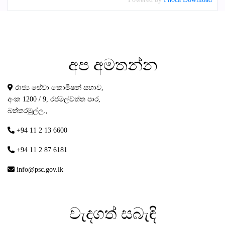
අප
අමතන්න
රාජ්‍ය සේවා කොමිෂන් සභාව,
අංක 1200 / 9, රජමල්වත්ත පාර,
බත්තරමුල්ල.,
+94 11 2 13 6600
+94 11 2 87 6181
info@psc.gov.lk
වැදගත්
සබැඳි