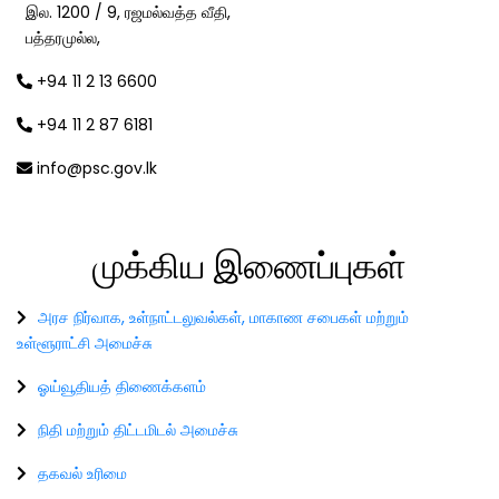
இல. 1200 / 9, ரஜமல்வத்த வீதி,
பத்தரமுல்ல,
+94 11 2 13 6600
+94 11 2 87 6181
info@psc.gov.lk
முக்கிய
இணைப்புகள்
அரச நிர்வாக, உள்நாட்டலுவல்கள், மாகாண சபைகள் மற்றும்
உள்ளூராட்சி அமைச்சு
ஓய்வூதியத் திணைக்களம்
நிதி மற்றும் திட்டமிடல் அமைச்சு
தகவல் உரிமை