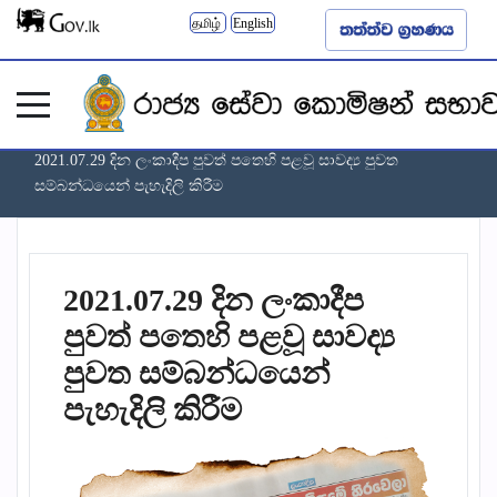
தமிழ்
English
ඔබ මෙතැනය:
මුල් පිටුව
පුවත්
පුවත්පත් නිවේදන
2021.07.29 දින ලංකාදීප පුවත් පතෙහි පළවූ සාවද්‍ය පුවත
සම්බන්ධයෙන් පැහැදිලි කිරීම
2021.07.29 දින ලංකාදීප
පුවත් පතෙහි පළවූ සාවද්‍ය
පුවත සම්බන්ධයෙන්
පැහැදිලි කිරීම