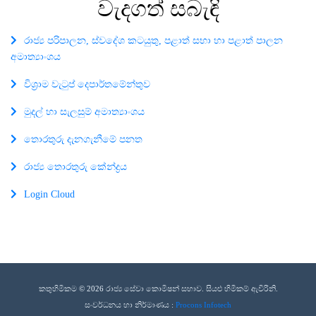
වැදගත්
සබැඳි
රාජ්‍ය පරිපාලන, ස්වදේශ කටයුතු, පළාත් සභා හා පළාත් පාලන
අමාත්‍යාංශය
විශ්‍රාම වැටුප් දෙපාර්තමේන්තුව
මුදල් හා සැලසුම් අමාත්‍යාංශය
තොරතුරු දැනගැනීමේ පනත
රාජ්‍ය තොරතුරු කේන්ද්‍රය
Login Cloud
කතුහිමිකම © 2026 රාජ්‍ය සේවා කොමිෂන් සභාව. සියළු හිමිකම් ඇවිරිනි.
සංවර්ධනය හා නිර්මාණය :
Procons Infotech