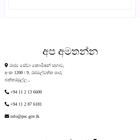
අප
අමතන්න
රාජ්‍ය සේවා කොමිෂන් සභාව,
අංක 1200 / 9, රජමල්වත්ත පාර,
බත්තරමුල්ල.,
+94 11 2 13 6600
+94 11 2 87 6181
info@psc.gov.lk