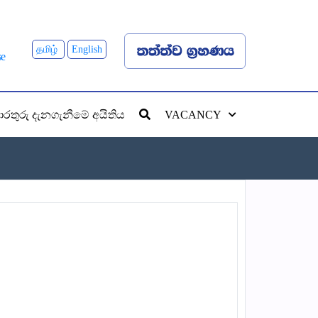
தமிழ்
English
රතුරු දැනගැනීමේ අයිතිය
VACANCY