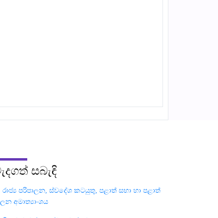
ැදගත්
සබැඳි
රාජ්‍ය පරිපාලන, ස්වදේශ කටයුතු, පළාත් සභා හා පළාත්
ාලන අමාත්‍යාංශය