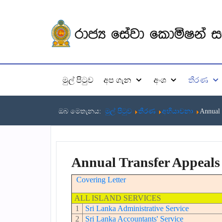
මුල් පිටුව
අප ගැන
අංශ
තීරණ
ඔබ මෙතැනය:
මුල් පිටුව
තීරණ
අභියාචනා
Annual 
Annual Transfer Appeals 
Covering Letter
ALL ISLAND SERVICES
1
Sri Lanka Administrative Service
2
Sri Lanka Accountants' Service