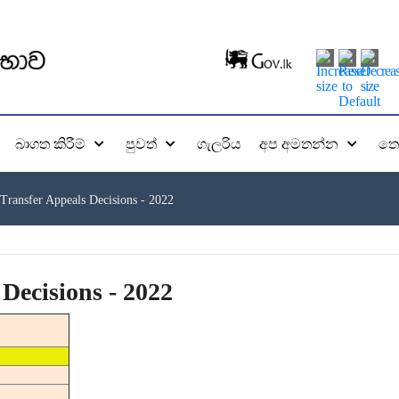
බාගත කිරීම්
පුවත්
ගැලරිය
අප අමතන්න
තො
Transfer Appeals Decisions - 2022
Decisions - 2022