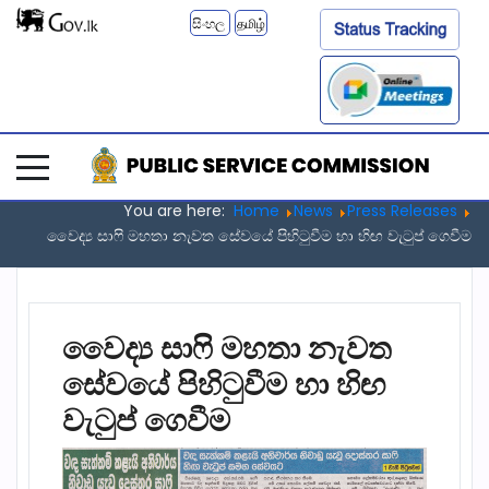
සිංහල
தமிழ்
You are here:
Home
News
Press Releases
වෛද්‍ය සාෆි මහතා නැවත සේවයේ පිහිටුවීම හා හිඟ වැටුප් ගෙවීම
වෛද්‍ය සාෆි මහතා නැවත
සේවයේ පිහිටුවීම හා හිඟ
වැටුප් ගෙවීම