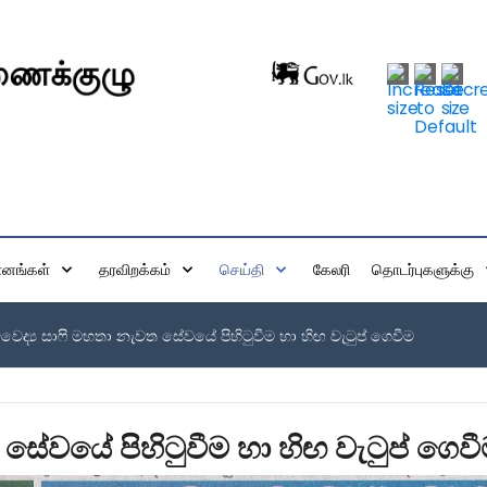
மானங்கள்
தரவிறக்கம்
செய்தி
கேலரி
தொடர்புகளுக்கு
ෛද්‍ය සාෆි මහතා නැවත සේවයේ පිහිටුවීම හා හිඟ වැටුප් ගෙවීම
සේවයේ පිහිටුවීම හා හිඟ වැටුප් ගෙව