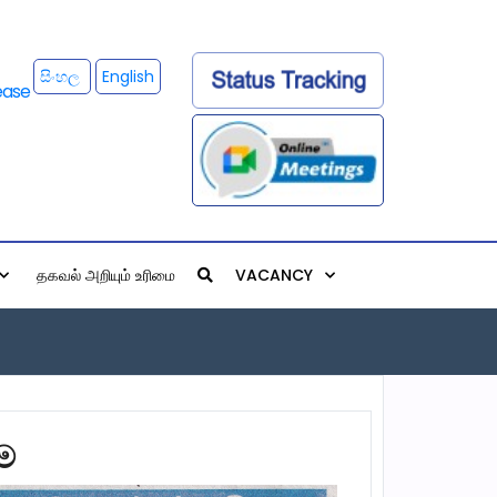
සිංහල
English
தகவல் அறியும் உரிமை
VACANCY
ීම