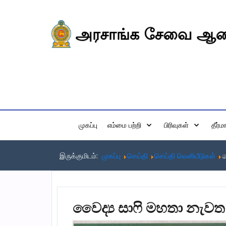
முகப்பு
எம்மை பற்றி
பிரிவுகள்
தீர்
இருக்குமிடம்:
முகப்பு
செய்தி
செய்தி வெளியீடுகள்
ව
වෛද්‍ය සාෆි මහතා නැවත 