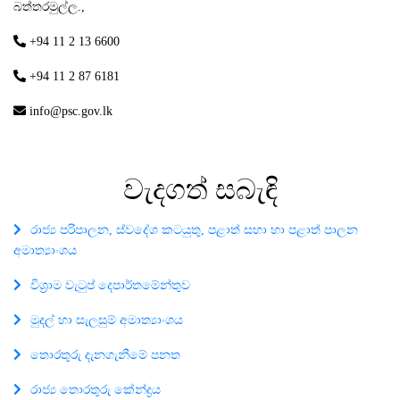
බත්තරමුල්ල.,
+94 11 2 13 6600
+94 11 2 87 6181
info@psc.gov.lk
වැදගත්
සබැඳි
රාජ්‍ය පරිපාලන, ස්වදේශ කටයුතු, පළාත් සභා හා පළාත් පාලන
අමාත්‍යාංශය
විශ්‍රාම වැටුප් දෙපාර්තමේන්තුව
මුදල් හා සැලසුම් අමාත්‍යාංශය
තොරතුරු දැනගැනීමේ පනත
රාජ්‍ය තොරතුරු කේන්ද්‍රය