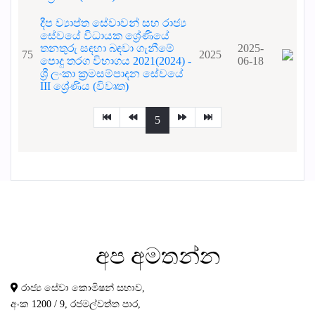
දීප ව්‍යාප්ත සේවාවන් සහ රාජ්‍ය
සේවයේ විධායක ශ්‍රේණියේ
තනතුරු සඳහා බඳවා ගැනීමේ
2025-
75
2025
පොදු තරග විභාගය 2021(2024) -
06-18
ශ්‍රී ලංකා ක්‍රමසම්පාදන සේවයේ
III ශ්‍රේණිය (විවෘත)
5
අප
අමතන්න
රාජ්‍ය සේවා කොමිෂන් සභාව,
අංක 1200 / 9, රජමල්වත්ත පාර,