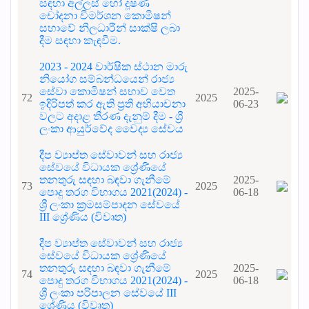
සඳහා අල්ලස් හෝ දූෂණ
චෝදනා විමර්ශන කොමිෂන්
සභාවේ නිලධාරීන් සාක්ෂි ලබා
දීම සඳහා කැඳවීම.
2023 - 2024 වාර්ෂික ස්ථාන මාරු
නියෝග සම්බන්ධයෙන් රාජ්‍ය
සේවා කොමිෂන් සභාව වෙත
2025-
72
2025
ඉදිරිපත් කර ඇති ප්‍රති අභියාචනා
06-23
වලට අදාළ තීරණ දැනුම් දීම - ශ්‍රී
ලංකා ආයුර්වේද වෛද්‍ය සේවය
දීප ව්‍යාප්ත සේවාවන් සහ රාජ්‍ය
සේවයේ විධායක ශ්‍රේණියේ
තනතුරු සඳහා බඳවා ගැනීමේ
2025-
73
2025
පොදු තරග විභාගය 2021(2024) -
06-18
ශ්‍රී ලංකා ක්‍රමසම්පාදන සේවයේ
III ශ්‍රේණිය (විවෘත)
දීප ව්‍යාප්ත සේවාවන් සහ රාජ්‍ය
සේවයේ විධායක ශ්‍රේණියේ
තනතුරු සඳහා බඳවා ගැනීමේ
2025-
74
2025
පොදු තරග විභාගය 2021(2024) -
06-18
ශ්‍රී ලංකා පරිපාලන සේවයේ III
ශ්‍රේණිය (විවෘත)