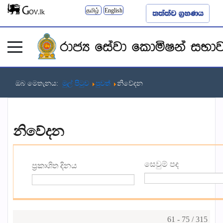
தமிழ்
English
ඔබ මෙතැනය:
මුල් පිටුව
පුවත්
නිවේදන
නිවේදන
සෙවුම් පද
ප්‍රකාශිත දිනය
61 - 75 / 315