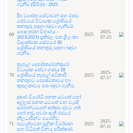
ගැනීම (සීමිත) - 2025
දීප ව්‍යාප්ත සේවාවන් සහ රාජ්‍ය
සේවයේ විධායක ශ්‍රේණියේ
තනතුරු සඳහා බඳවා ගැනීමේ
පොදු තරඟ විභාගය -
2025-
69
2025
2021(2023) ප්‍රතිඵල මත ශ්‍රී ලංකා
07-23
විද්‍යාත්මක සේවයේ III
ශ්‍රේණියේ තනතුරු සඳහා බඳවා
ගැනීම.
තැපැල් දෙපාර්තමේන්තුවේ
විධායක සේවා ගණය III
2025-
70
ශ්‍රේණියේ තැපැල් අධිකාරී
2025
07-17
තනතුරට ජ්‍යෙෂ්ඨතාවය හා
කුසලතාවය මත බඳවා ගැනීම.
දූෂණ විරෝධී පනත යටතේ හෝ
අල්ලස් පනත යටතේ වන වැරදි
සම්බන්ධයෙන් අත්අඩංගුවට ගත්
හෝ නඩු පවරා ඇති රජයේ
නිලධාරීන්ට එරෙහිව
2025-
71
පැවැත්වෙන මූලික විමර්ශන
2025
07-11
සහ විධිමත් විනය පරීක්ෂණ