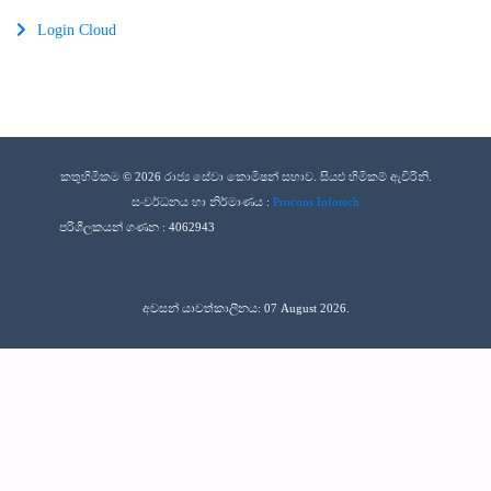
Login Cloud
කතුහිමිකම © 2026 රාජ්‍ය සේවා කොමිෂන් සභාව. සියළු හිමිකම් ඇවිරිනි.
සංවර්ධනය හා නිර්මාණය :
Procons Infotech
පරිශීලකයන් ගණන :
4062943
අවසන් යාවත්කාලීනය: 07 August 2026.