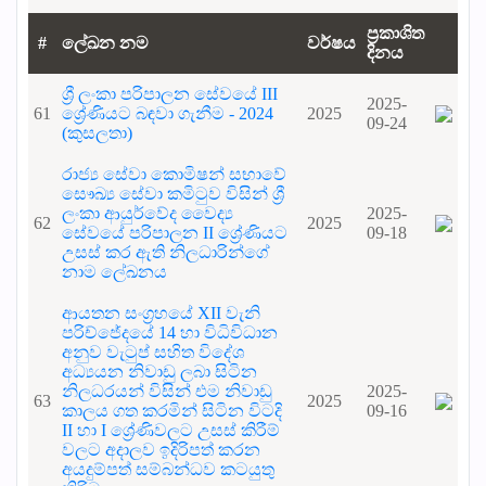
ප්‍රකාශිත
#
ලේඛන නම
වර්ෂය
දිනය
ශ්‍රී ලංකා පරිපාලන සේවයේ III
2025-
61
ශ්‍රේණියට බඳවා ගැනීම - 2024
2025
09-24
(කුසලතා)
රාජ්‍ය සේවා කොමිෂන් සභාවේ
සෞඛ්‍ය සේවා කමිටුව විසින් ශ්‍රී
ලංකා ආයුර්වේද වෛද්‍ය
2025-
62
2025
සේවයේ පරිපාලන II ශ්‍රේණියට
09-18
උසස් කර ඇති නිලධාරින්ගේ
නාම ලේඛනය
ආයතන සංග්‍රහයේ XII වැනි
පරිච්ජේදයේ 14 හා විධිවිධාන
අනුව වැටුප් සහිත විදේශ
අධ්‍යයන නිවාඩු ලබා සිටින
නිලධරයන් විසින් එම නිවාඩු
2025-
63
2025
කාලය ගත කරමින් සිටින විටදි
09-16
II හා I ශ්‍රේණිවලට උසස් කිරීම්
වලට අදාලව ඉදිරිපත් කරන
අයදුම්පත් සම්බන්ධව කටයුතු