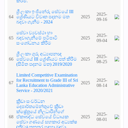
කිරිම.
ශ්‍රී ලංකා ඉංජිනේරු සේවයේ III
2025-
64
ශ්‍රේණියට විවෘත පදනම මත
2025
09-16
බදවා ගැනීම - 2024
සේවා ව්‍යවස්ථා හා
2025-
65
බඳවාගැනීමේ පටිපාටි
2025
09-04
සංශෝධනය කිරීම
ශ්‍රී ලංකා ගුරු අධ්‍යාපනඥ
2025-
66
සේවයේ III ශ්‍රේණියට පත් කිරීම
2025
08-25
(සීමිත පදනම මත) 2019/2020
Limited Competitive Examination
for Recruitment to Grade III of Sri
2025-
67
2025
Lanka Education Administrative
08-14
Service - 2020/2021
ක්‍රීඩා සංවර්ධන
දෙපාර්තමේන්තුවේ ක්‍රීඩා
ක්ෂ්‍රේත්‍රයේ නිලධාරීන්ගේ
2025-
68
ඒකාබද්ධ සේවයේ විධායක
2025
08-01
සේවා ගණයේ සහකාර අධ්‍යක්ෂ
(ක්‍රීඩා) තනතුර සඳහා බඳවා