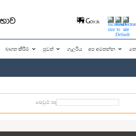
බාගත කිරීම්
පුවත්
ගැලරිය
අප අමතන්න
තො
සෙවුම් පද