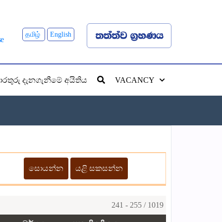
தமிழ்
English
රතුරු දැනගැනීමේ අයිතිය
VACANCY
241 - 255 / 1019