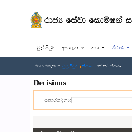
මුල් පිටුව
අප ගැන
අංශ
තීරණ
ඔබ මෙතැනය:
මුල් පිටුව
තීරණ
නවතම තීරණ
Decisions
ප්‍රකාශිත දිනය