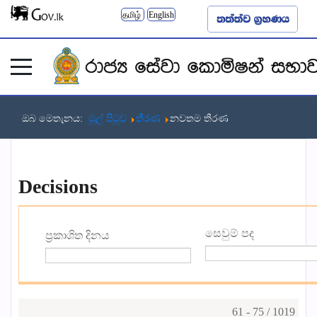
தமிழ்
English
ඔබ මෙතැනය:
මුල් පිටුව
තීරණ
නවතම තීරණ
Decisions
සෙවුම් පද
ප්‍රකාශිත දිනය
61 - 75 / 1019