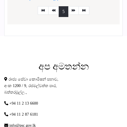
5
අප
අමතන්න
රාජ්‍ය සේවා කොමිෂන් සභාව,
අංක 1200 / 9, රජමල්වත්ත පාර,
බත්තරමුල්ල.,
+94 11 2 13 6600
+94 11 2 87 6181
info@psc.gov.lk