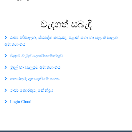
වැදගත්
සබැඳි
රාජ්‍ය පරිපාලන, ස්වදේශ කටයුතු, පළාත් සභා හා පළාත් පාලන
අමාත්‍යාංශය
විශ්‍රාම වැටුප් දෙපාර්තමේන්තුව
මුදල් හා සැලසුම් අමාත්‍යාංශය
තොරතුරු දැනගැනීමේ පනත
රාජ්‍ය තොරතුරු කේන්ද්‍රය
Login Cloud