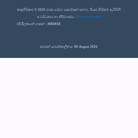
කතුහිමිකම © 2026 රාජ්‍ය සේවා කොමිෂන් සභාව. සියළු හිමිකම් ඇවිරිනි.
සංවර්ධනය හා නිර්මාණය :
Procons Infotech
පරිශීලකයන් ගණන :
4060858
අවසන් යාවත්කාලීනය: 06 August 2026.