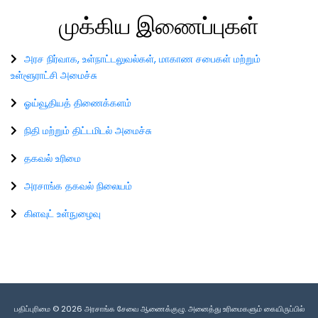
முக்கிய
இணைப்புகள்
அரச நிர்வாக, உள்நாட்டலுவல்கள், மாகாண சபைகள் மற்றும்
உள்ளூராட்சி அமைச்சு
ஓய்வூதியத் திணைக்களம்
நிதி மற்றும் திட்டமிடல் அமைச்சு
தகவல் உரிமை
அரசாங்க தகவல் நிலையம்
கிளவுட் உள்நுழைவு
பதிப்புரிமை © 2026 அரசாங்க சேவை ஆணைக்குழு. அனைத்து உரிமைகளும் கையிருப்பில்