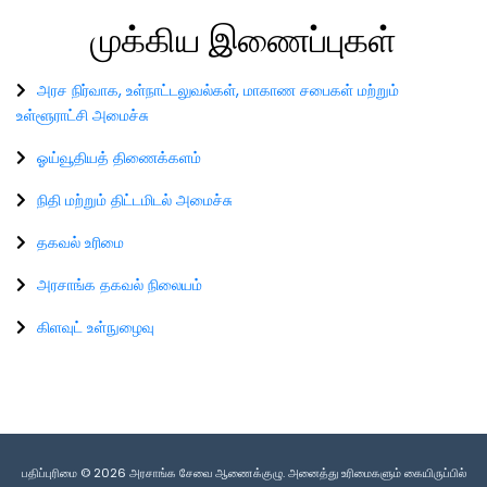
முக்கிய
இணைப்புகள்
அரச நிர்வாக, உள்நாட்டலுவல்கள், மாகாண சபைகள் மற்றும்
உள்ளூராட்சி அமைச்சு
ஓய்வூதியத் திணைக்களம்
நிதி மற்றும் திட்டமிடல் அமைச்சு
தகவல் உரிமை
அரசாங்க தகவல் நிலையம்
கிளவுட் உள்நுழைவு
பதிப்புரிமை © 2026 அரசாங்க சேவை ஆணைக்குழு. அனைத்து உரிமைகளும் கையிருப்பில்