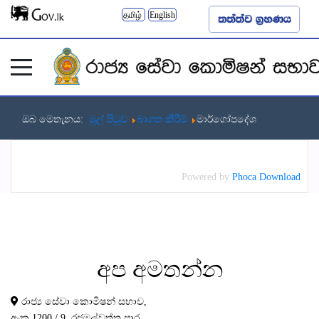
தமிழ்
English
ඔබ මෙතැනය:
මුල් පිටුව
බාගත කිරීම්
මාර්ගෝපදේශ
Powered by
Phoca Download
අප
අමතන්න
රාජ්‍ය සේවා කොමිෂන් සභාව,
අංක 1200 / 9, රජමල්වත්ත පාර,