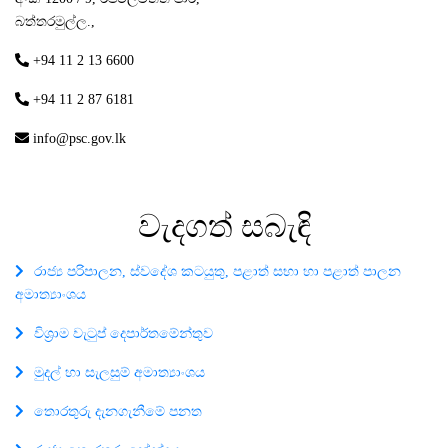
බත්තරමුල්ල.,
+94 11 2 13 6600
+94 11 2 87 6181
info@psc.gov.lk
වැදගත්
සබැඳි
රාජ්‍ය පරිපාලන, ස්වදේශ කටයුතු, පළාත් සභා හා පළාත් පාලන
අමාත්‍යාංශය
විශ්‍රාම වැටුප් දෙපාර්තමේන්තුව
මුදල් හා සැලසුම් අමාත්‍යාංශය
තොරතුරු දැනගැනීමේ පනත