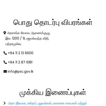
பொது
தொடர்பு விபரங்கள்
அரசாங்க சேவை ஆணைக்குழு,
இல. 1200 / 9, ரஜமல்வத்த வீதி,
பத்தரமுல்ல,
+94 11 2 13 6600
+94 11 2 87 6181
info@psc.gov.lk
முக்கிய
இணைப்புகள்
அரச நிர்வாக, உள்நாட்டலுவல்கள், மாகாண சபைகள் மற்றும்