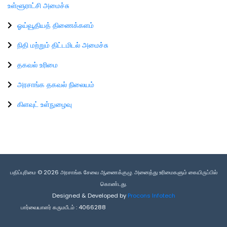
உள்ளூராட்சி அமைச்சு
ஓய்வூதியத் திணைக்களம்
நிதி மற்றும் திட்டமிடல் அமைச்சு
தகவல் உரிமை
அரசாங்க தகவல் நிலையம்
கிளவுட் உள்நுழைவு
பதிப்புரிமை © 2026 அரசாங்க சேவை ஆணைக்குழு. அனைத்து உரிமைகளும் கையிருப்பில்
கொண்டது.
Designed & Developed by
Procons Infotech
பார்வையாளர் கருமபீடம் :
4066288