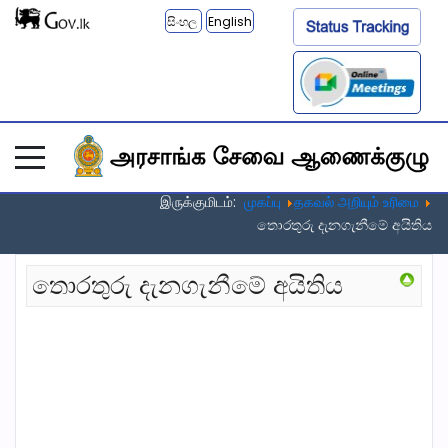
සිංහල
English
இருக்குமிடம்:
முகப்பு
தகவல் அறியும் உரிமை
තොරතුරු දැනගැනීමේ අයිතිය
තොරතුරු දැනගැනීමේ අයිතිය