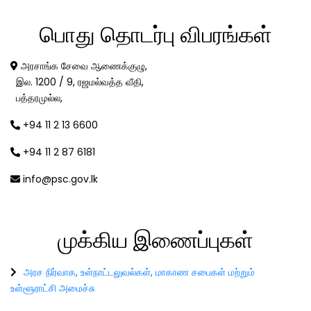
பொது
தொடர்பு விபரங்கள்
அரசாங்க சேவை ஆணைக்குழு,
இல. 1200 / 9, ரஜமல்வத்த வீதி,
பத்தரமுல்ல,
+94 11 2 13 6600
+94 11 2 87 6181
info@psc.gov.lk
முக்கிய
இணைப்புகள்
அரச நிர்வாக, உள்நாட்டலுவல்கள், மாகாண சபைகள் மற்றும்
உள்ளூராட்சி அமைச்சு