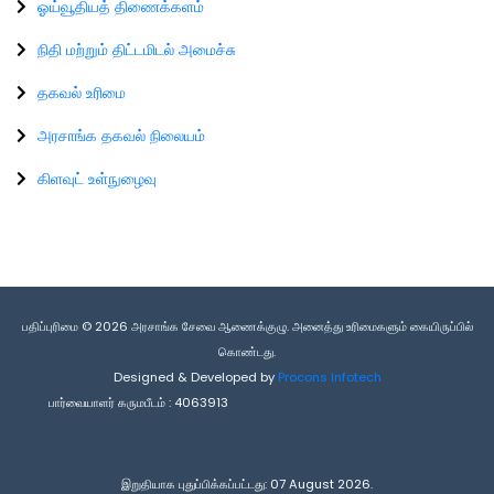
ஓய்வூதியத் திணைக்களம்
நிதி மற்றும் திட்டமிடல் அமைச்சு
தகவல் உரிமை
அரசாங்க தகவல் நிலையம்
கிளவுட் உள்நுழைவு
பதிப்புரிமை © 2026 அரசாங்க சேவை ஆணைக்குழு. அனைத்து உரிமைகளும் கையிருப்பில்
கொண்டது.
Designed & Developed by
Procons Infotech
பார்வையாளர் கருமபீடம் :
4063913
இறுதியாக புதுப்பிக்கப்பட்டது: 07 August 2026.