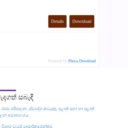
Details
Download
Powered by
Phoca Download
ැදගත්
සබැඳි
රාජ්‍ය පරිපාලන, ස්වදේශ කටයුතු, පළාත් සභා හා පළාත්
ාලන අමාත්‍යාංශය
විශ්‍රාම වැටුප් දෙපාර්තමේන්තුව