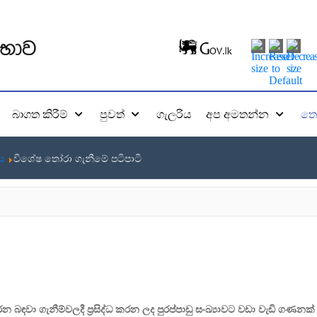
බාගත කිරීම්
පුවත්
ගැලරිය
අප අමතන්න
තො
ය
විශේෂ තෝරා ගැනීමේ පටිපාටි
න බඳවා ගැනීම්වලදී ප්‍රසිද්ධ කරන ලද පුරප්පාඩු සංඛ්‍යාවට වඩා වැඩි ගණන