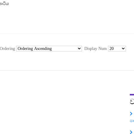
පාටිය
Ordering
Display Num
ව
ප