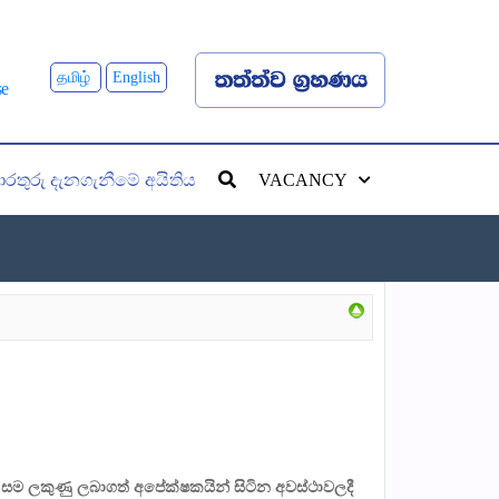
தமிழ்
English
රතුරු දැනගැනීමේ අයිතිය
VACANCY
ක් සම ලකුණු ලබාගත් අපේක්ෂකයින් සිටින අවස්ථාවලදී