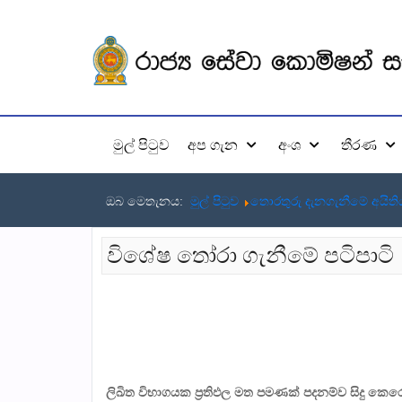
මුල් පිටුව
අප ගැන
අංශ
තීරණ
ඔබ මෙතැනය:
මුල් පිටුව
තොරතුරු දැනගැනීමේ අයිති
විශේෂ තෝරා ගැනීමේ පටිපාටි
ලිඛිත විභාගයක ප්‍රතිඵල මත පමණක් පදනම්ව සිදු කෙරෙ